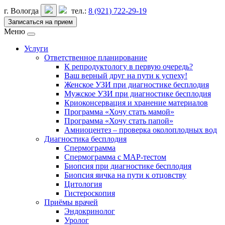
г. Вологда
тел.:
8 (921) 722-29-19
Записаться на прием
Меню
Услуги
Ответственное планирование
К репродуктологу в первую очередь?
Ваш верный друг на пути к успеху!
Женское УЗИ при диагностике бесплодия
Мужское УЗИ при диагностике бесплодия
Криоконсервация и хранение материалов
Программа «Хочу стать мамой»
Программа «Хочу стать папой»
Амниоцентез – проверка околоплодных вод
Диагностика бесплодия
Спермограмма
Спермограмма с МАР-тестом
Биопсия при диагностике бесплодия
Биопсия яичка на пути к отцовству
Цитология
Гистероскопия
Приёмы врачей
Эндокринолог
Уролог