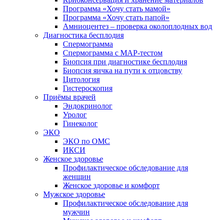
Программа «Хочу стать мамой»
Программа «Хочу стать папой»
Амниоцентез – проверка околоплодных вод
Диагностика бесплодия
Спермограмма
Спермограмма с МАР-тестом
Биопсия при диагностике бесплодия
Биопсия яичка на пути к отцовству
Цитология
Гистероскопия
Приёмы врачей
Эндокринолог
Уролог
Гинеколог
ЭКО
ЭКО по ОМС
ИКСИ
Женское здоровье
Профилактическое обследование для
женщин
Женское здоровье и комфорт
Мужское здоровье
Профилактическое обследование для
мужчин