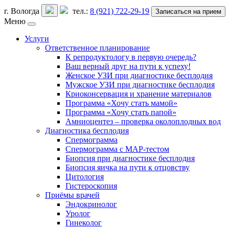
г. Вологда
тел.:
8 (921) 722-29-19
Записаться на прием
Меню
Услуги
Ответственное планирование
К репродуктологу в первую очередь?
Ваш верный друг на пути к успеху!
Женское УЗИ при диагностике бесплодия
Мужское УЗИ при диагностике бесплодия
Криоконсервация и хранение материалов
Программа «Хочу стать мамой»
Программа «Хочу стать папой»
Амниоцентез – проверка околоплодных вод
Диагностика бесплодия
Спермограмма
Спермограмма с МАР-тестом
Биопсия при диагностике бесплодия
Биопсия яичка на пути к отцовству
Цитология
Гистероскопия
Приёмы врачей
Эндокринолог
Уролог
Гинеколог