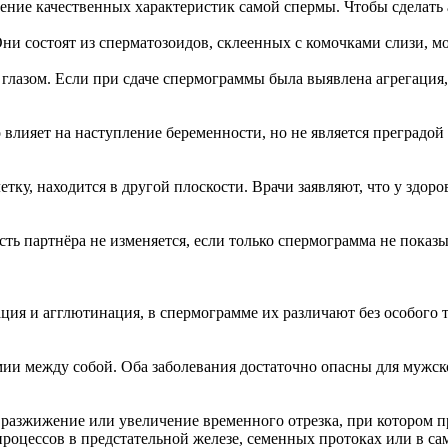
ение качественных характеристик самой спермы. Чтобы сделать 
 Они состоят из сперматозоидов, склеенных с комочками слизи,
глазом. Если при сдаче спермограммы была выявлена агрегация,
влияет на наступление беременности, но не является преградой 
тку, находится в другой плоскости. Врачи заявляют, что у здор
сть партнёра не изменяется, если только спермограмма не показ
ция и агглютинация, в спермограмме их различают без особого тру
ии между собой. Оба заболевания достаточно опасны для мужско
разжижение или увеличение временного отрезка, при котором 
процессов в предстательной железе, семенных протоках или в с