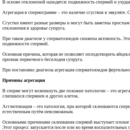
В основе отклонений находятся: подвижность спермий и ухудш
Агрегация в спермограмме – это наличие сгустков в эякуляте.
Сгустки имеют разные размеры и могут быть заметны простым 
отклонения в здоровье супруга.
При таком диагнозе у сперматозоидов снижена активность. Это 
подвижности спермий.
Основная причина, которая не позволяет оплодотворить яйцекле
признак первичного бесплодия супруга.
При постановке диагноза агрегация сперматозоидов фертильно
Причины агрегации
В сперме могут возникнуть две похожие патологии – это агрега
слипшихся спермиев и других клеток.
Агглютинация – это патология, при которой склеиваются сперм
естественным путём невозможным.
Основными причинами склеивания спермий выступает плохое 
Этот процесс запускается после или во время воспалительных 